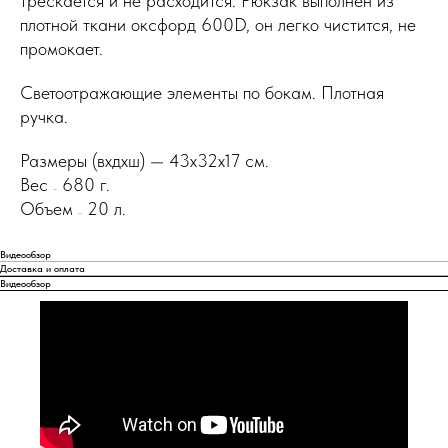
трескается и не расходится. Рюкзак выполнен из
плотной ткани оксфорд 600D, он легко чистится, не
промокает.
Светоотражающие элементы по бокам. Плотная
ручка.
Размеры (вxдxш) — 43x32x17 см.
Вес
680 г.
—
Объем
20 л.
—
Видеообзор
Доставка и оплата
Видеообзор