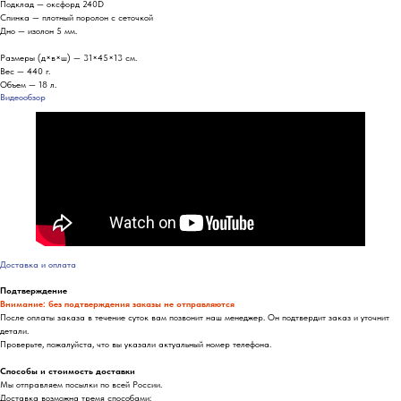
Подклад — оксфорд 240D
Спинка — плотный поролон с сеточкой
Дно — изолон 5 мм.
Размеры (д×в×ш) — 31×45×13 см.
Вес — 440 г.
Объем — 18 л.
Видеообзор
Доставка и оплата
Подтверждение
Внимание: без подтверждения заказы не отправляются
После оплаты заказа в течение суток вам позвонит наш менеджер. Он подтвердит заказ и уточнит
детали.
Проверьте, пожалуйста, что вы указали актуальный номер телефона.
Способы и стоимость доставки
Мы отправляем посылки по всей России.
Доставка возможна тремя способами: