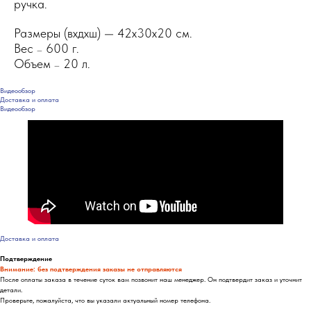
ручка.
Размеры (вxдxш) — 42x30x20 см.
Вес
600 г.
—
Объем
20 л.
—
Видеообзор
Доставка и оплата
Видеообзор
Доставка и оплата
Подтверждение
Внимание: без подтверждения заказы не отправляются
После оплаты заказа в течение суток вам позвонит наш менеджер. Он подтвердит заказ и уточнит
детали.
Проверьте, пожалуйста, что вы указали актуальный номер телефона.