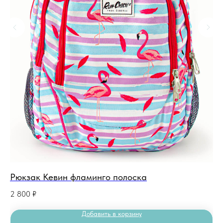
Рюкзак Кевин фламинго полоска
Рю
2 800
₽
2 
Добавить в корзину