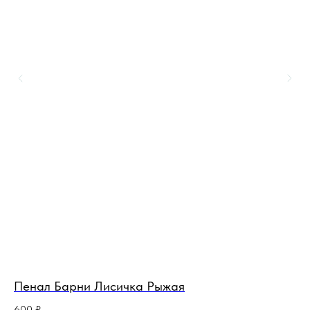
Пенал Барни Лисичка Рыжая
Пе
600
₽
90